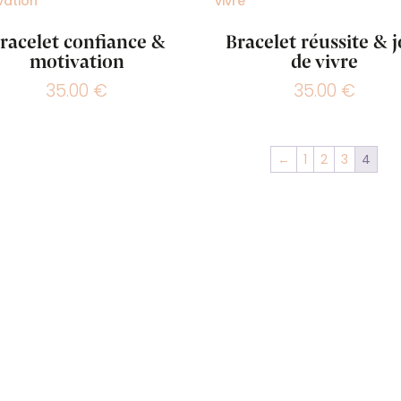
racelet confiance &
Bracelet réussite & j
motivation
de vivre
35.00
€
35.00
€
←
1
2
3
4