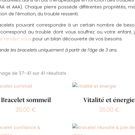
 naturelles dans un but thérapeutique en fonction des troubles
 (AA et AAA). Chaque pierre possède différentes propriétés, mi
ion de l’émotion, du trouble ressenti.
celets pouvant correspondre à un certain nombre de besoins
 ne correspond au trouble dont vous souffrez ou votre enfant, 
re rendez-vous
pour un bilan découverte de vos besoins.
mande les bracelets uniquement à partir de l’âge de 3 ans.
Trié
hage de 37–41 sur 41 résultats
du
plus
récent
Bracelet sommeil
Vitalité et énergie
au
plus
35.00
€
35.00
€
ancien