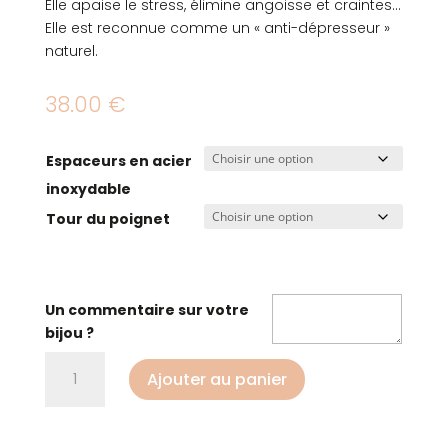
Elle apaise le stress, élimine angoisse et craintes…
Elle est reconnue comme un « anti-dépresseur »
naturel.
38.00
€
Espaceurs en acier
inoxydable
Tour du poignet
Un commentaire sur votre
bijou ?
quantité
Ajouter au panier
de
Bracelet
anti-