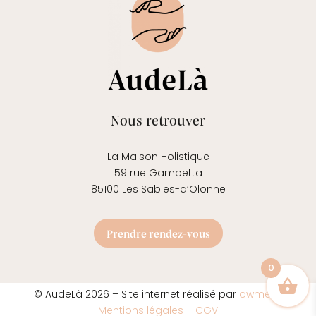
Nous retrouver
La Maison Holistique
59 rue Gambetta
85100 Les Sables-d’Olonne
Prendre rendez-vous
0
© AudeLà 2026 – Site internet réalisé par
owmel
–
Mentions légales
–
CGV