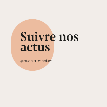
Suivre nos
actus
@audela_medium