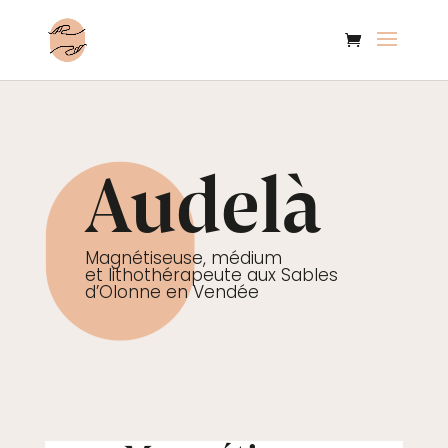
Audelà
Magnétiseuse, médium
et lithothérapeute aux Sables
d’Olonne en Vendée