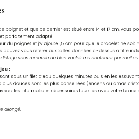
en
es
soi
e poignet et que ce dernier est situé entre 14 et 17 cm, vous
et parfaitement adapté.
ur du poignet et j’y ajoute 1,5 cm pour que le bracelet ne soit ni
s pouvez vous référer aux tailles données ci-dessus à titre indic
a liste, je vous remercie de bien vouloir me contacter par mail o
jou :
ant sous un filet d’eau quelques minutes puis en les essuyant
les plus douces sont les plus conseillées (encens ou amas crist
ouverez les informations nécessaires fournies avec votre bracele
re allongé.