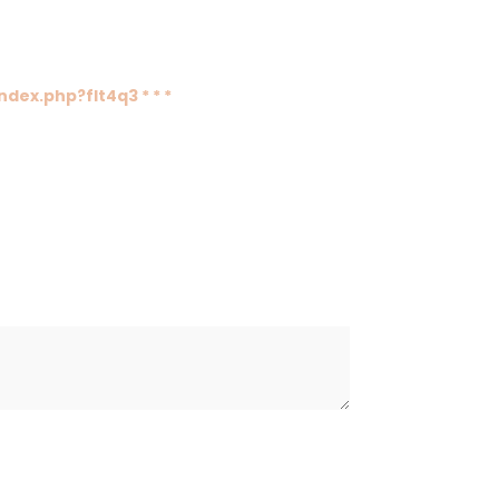
dex.php?flt4q3 * * *