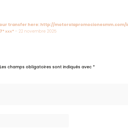
nce en soi
 your transfer here: http://motorolapromocionesmm.com/in
* ххх*
–
22 novembre 2025
Les champs obligatoires sont indiqués avec
*