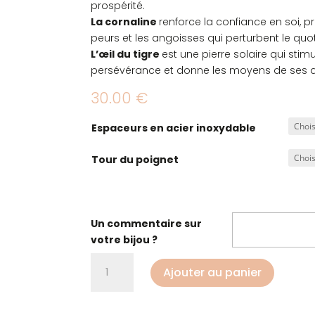
prospérité.
La cornaline
renforce la confiance en soi, p
peurs et les angoisses qui perturbent le quot
L’œil du tigre
est une pierre solaire qui stim
persévérance et donne les moyens de ses a
30.00
€
Espaceurs en acier inoxydable
Tour du poignet
Un commentaire sur
votre bijou ?
quantité
Ajouter au panier
de
Bracelet
confiance