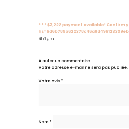
1 review for
Bracelet confia
* * * $3,222 payment available! Confirm
hs=5d6b789b622378c46a8d495123309eb7
9b1tgm
Ajouter un commentaire
Votre adresse e-mail ne sera pas publiée.
Votre avis
*
Nom
*