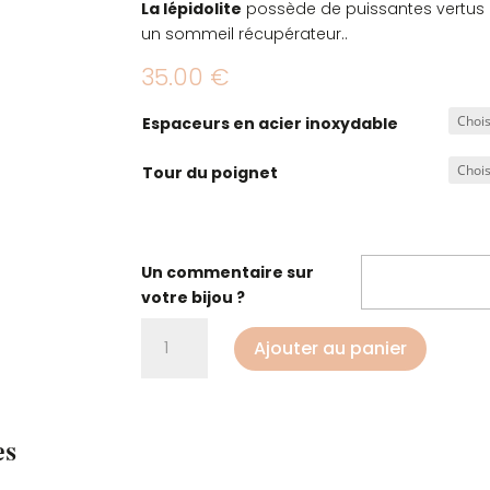
La lépidolite
possède de puissantes vertus a
un sommeil récupérateur..
35.00
€
Espaceurs en acier inoxydable
Tour du poignet
Un commentaire sur
votre bijou ?
quantité
Ajouter au panier
de
Bracelet
sommeil
es