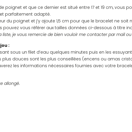
e poignet et que ce dernier est situé entre 17 et 19 cm, vous
et parfaitement adapté.
ur du poignet et j’y ajoute 1,5 cm pour que le bracelet ne soit ni
s pouvez vous référer aux tailles données ci-dessous à titre indi
a liste, je vous remercie de bien vouloir me contacter par mail o
jou :
ant sous un filet d’eau quelques minutes puis en les essuyant
les plus douces sont les plus conseillées (encens ou amas crist
ouverez les informations nécessaires fournies avec votre bracele
re allongé.