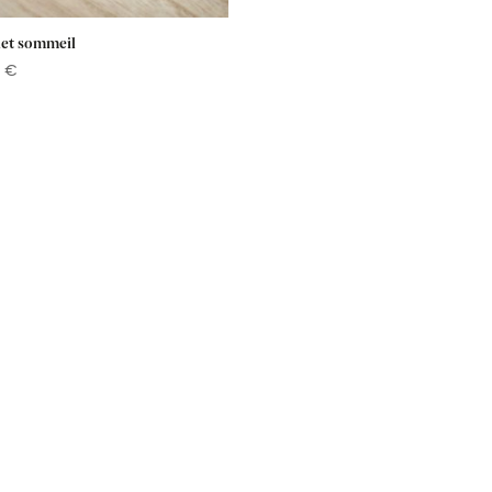
let sommeil
0
€