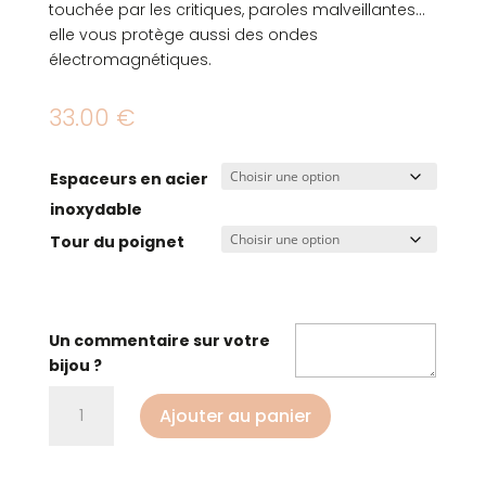
touchée par les critiques, paroles malveillantes…
elle vous protège aussi des ondes
électromagnétiques.
33.00
€
Espaceurs en acier
inoxydable
Tour du poignet
Un commentaire sur votre
bijou ?
quantité
Ajouter au panier
de
Bracelet
protection