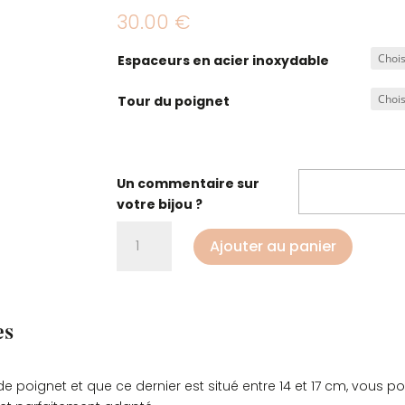
30.00
€
Espaceurs en acier inoxydable
Tour du poignet
Un commentaire sur
votre bijou ?
quantité
Ajouter au panier
de
Bracelet
soutien
moral
es
e poignet et que ce dernier est situé entre 14 et 17 cm, vous