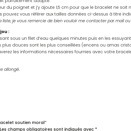
et parfaitement adapté.
ur du poignet et j’y ajoute 1,5 cm pour que le bracelet ne soit ni
s pouvez vous référer aux tailles données ci-dessus à titre indic
a liste, je vous remercie de bien vouloir me contacter par mail o
jou :
ant sous un filet d’eau quelques minutes puis en les essuyant
les plus douces sont les plus conseillées (encens ou amas crist
ouverez les informations nécessaires fournies avec votre bracele
re allongé.
Bracelet soutien moral”
Les champs obligatoires sont indiqués avec
*