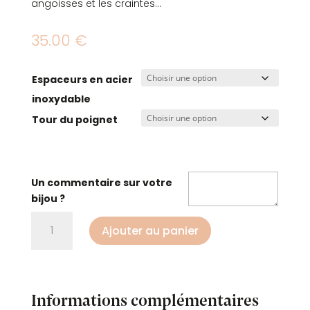
angoisses et les craintes…
35.00
€
Espaceurs en acier
inoxydable
Tour du poignet
Un commentaire sur votre
bijou ?
quantité
Ajouter au panier
de
Bracelet
anti-
déprime
Informations complémentaires
et